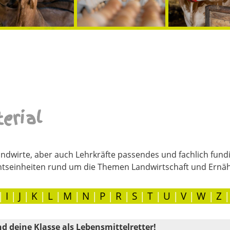
erial
ndwirte, aber auch Lehrkräfte passendes und fachlich fundi
htseinheiten rund um die Themen Landwirtschaft und Ernä
|
I
|
J
|
K
|
L
|
M
|
N
|
P
|
R
|
S
|
T
|
U
|
V
|
W
|
Z
nd deine Klasse als Lebensmittelretter!