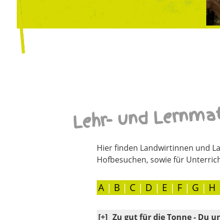
Lehr- und Lernmat
Hier finden Landwirtinnen und La
Hofbesuchen, sowie für Unterric
A
|
B
|
C
|
D
|
E
|
F
|
G
|
H
[+]
Zu gut für die Tonne - Du u