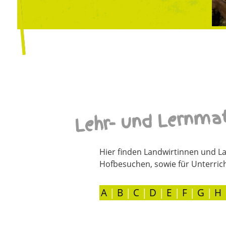
Lehr- und Lernmat
Hier finden Landwirtinnen und La
Hofbesuchen, sowie für Unterric
A
|
B
|
C
|
D
|
E
|
F
|
G
|
H