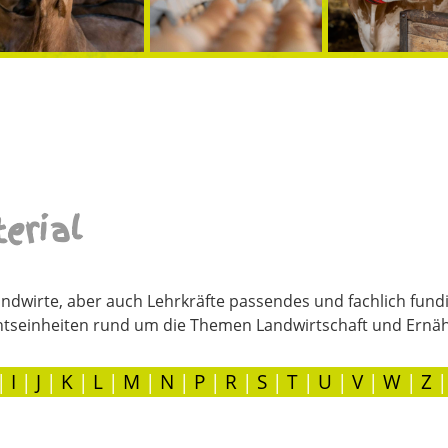
erial
ndwirte, aber auch Lehrkräfte passendes und fachlich fundi
htseinheiten rund um die Themen Landwirtschaft und Ernä
|
I
|
J
|
K
|
L
|
M
|
N
|
P
|
R
|
S
|
T
|
U
|
V
|
W
|
Z