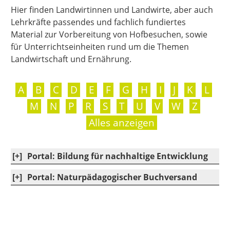
Hier finden Landwirtinnen und Landwirte, aber auch
Lehrkräfte passendes und fachlich fundiertes
Material zur Vorbereitung von Hofbesuchen, sowie
für Unterrichtseinheiten rund um die Themen
Landwirtschaft und Ernährung.
|
|
|
|
|
|
|
|
|
|
|
|
A
B
C
D
E
F
G
H
I
J
K
L
|
|
|
|
|
|
|
|
|
|
M
N
P
R
S
T
U
V
W
Z
Alles anzeigen
[+]
Portal: Bildung für nachhaltige Entwicklung
[+]
Portal: Naturpädagogischer Buchversand