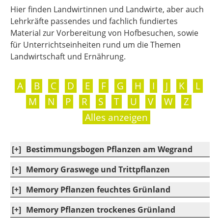
Hier finden Landwirtinnen und Landwirte, aber auch
Lehrkräfte passendes und fachlich fundiertes
Material zur Vorbereitung von Hofbesuchen, sowie
für Unterrichtseinheiten rund um die Themen
Landwirtschaft und Ernährung.
|
|
|
|
|
|
|
|
|
|
|
|
A
B
C
D
E
F
G
H
I
J
K
L
|
|
|
|
|
|
|
|
|
|
M
N
P
R
S
T
U
V
W
Z
Alles anzeigen
[+]
Bestimmungsbogen Pflanzen am Wegrand
[+]
Memory Graswege und Trittpflanzen
[+]
Memory Pflanzen feuchtes Grünland
[+]
Memory Pflanzen trockenes Grünland