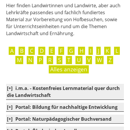
Hier finden Landwirtinnen und Landwirte, aber auch
Lehrkräfte passendes und fachlich fundiertes
Material zur Vorbereitung von Hofbesuchen, sowie
für Unterrichtseinheiten rund um die Themen
Landwirtschaft und Ernährung.
|
|
|
|
|
|
|
|
|
|
|
|
A
B
C
D
E
F
G
H
I
J
K
L
|
|
|
|
|
|
|
|
|
|
M
N
P
R
S
T
U
V
W
Z
Alles anzeigen
[+]
i.m.a. - Kostenfreies Lernmaterial quer durch
die Landwirtschaft
[+]
Portal: Bildung für nachhaltige Entwicklung
[+]
Portal: Naturpädagogischer Buchversand