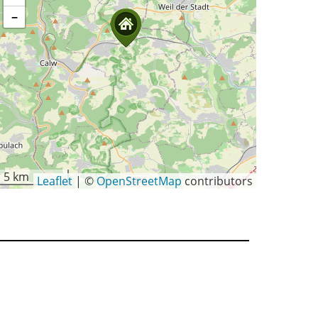
−
5 km
Leaflet
|
©
OpenStreetMap
contributors