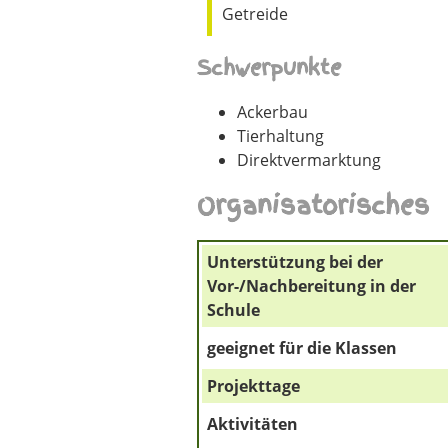
Getreide
Schwerpunkte
Ackerbau
Tierhaltung
Direktvermarktung
Organisatorisches
Unterstützung bei der
Vor-/Nachbereitung in der
Schule
geeignet für die Klassen
Projekttage
Aktivitäten