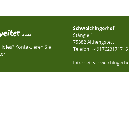
Schweichingerhof
eiter ....
Stängle 1
75382 Althengstett
Hofes? Kontaktieren Sie
Telefon:
+4917623171716
ter
Internet: schweichingerho