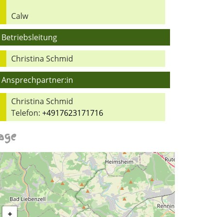
Calw
Betriebsleitung
Christina Schmid
Ansprechpartner:in
Christina Schmid
Telefon:
+4917623171716
age
+