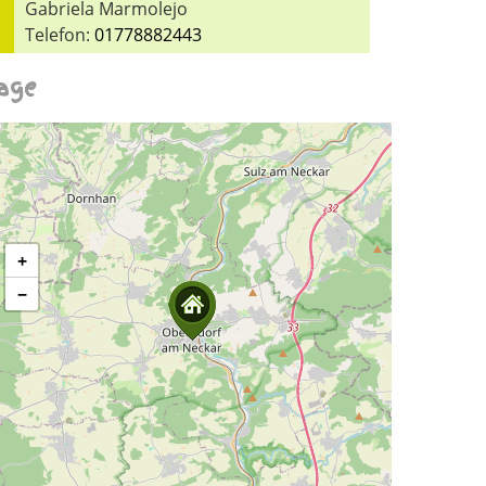
Gabriela Marmolejo
Telefon:
01778882443
age
+
−