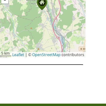
−
5 km
Leaflet
|
©
OpenStreetMap
contributors