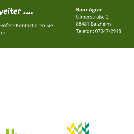
eiter ....
Baur Agrar
Ulmerstraße 2
88481 Balzheim
Hofes? Kontaktieren Sie
Telefon:
07347/2948
ter