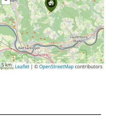
−
5 km
Leaflet
|
©
OpenStreetMap
contributors