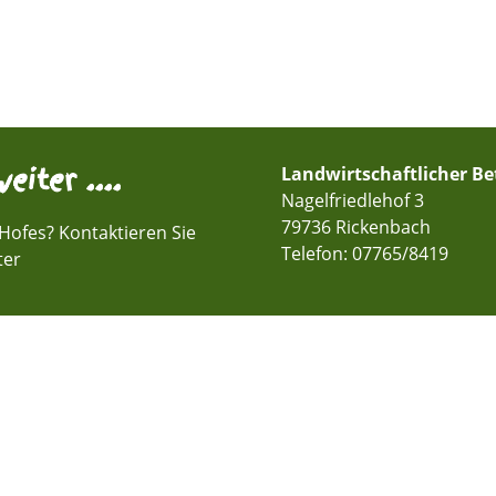
eiter ....
Landwirtschaftlicher B
Nagelfriedlehof 3
79736 Rickenbach
Hofes? Kontaktieren Sie
Telefon:
07765/8419
ter