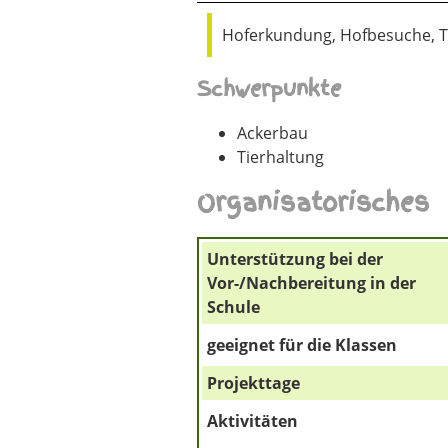
Hoferkundung, Hofbesuche, Ti
Schwerpunkte
Ackerbau
Tierhaltung
Organisatorisches
Unterstützung bei der
Vor-/Nachbereitung in der
Schule
geeignet für die Klassen
Projekttage
Aktivitäten