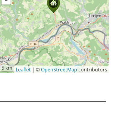
−
5 km
Leaflet
|
©
OpenStreetMap
contributors