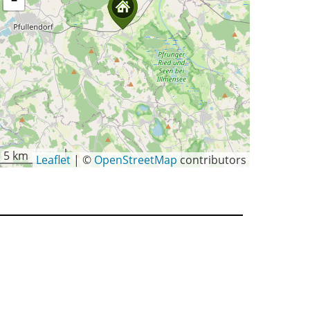
−
5 km
Leaflet
|
©
OpenStreetMap
contributors