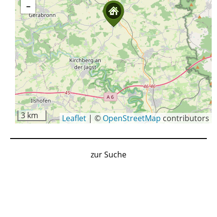
−
3 km
Leaflet
|
©
OpenStreetMap
contributors
zur Suche