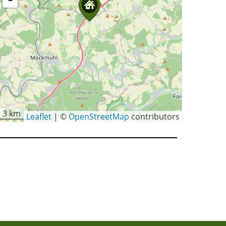
−
3 km
Leaflet
|
©
OpenStreetMap
contributors