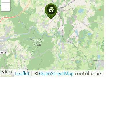
−
5 km
Leaflet
|
©
OpenStreetMap
contributors