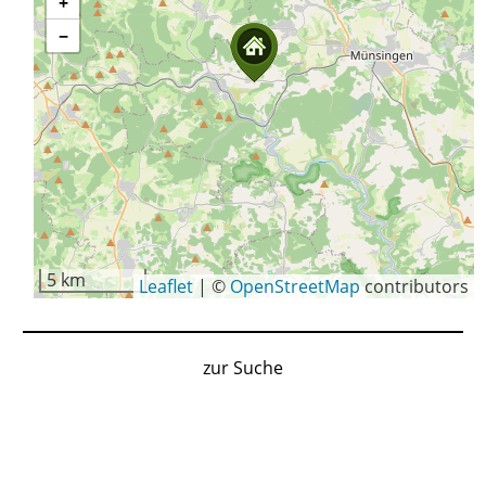
+
−
5 km
Leaflet
|
©
OpenStreetMap
contributors
zur Suche