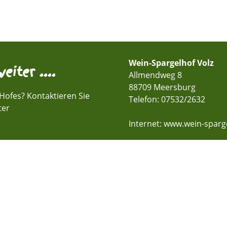
Wein-Spargelhof Volz
eiter ....
Allmendweg 8
88709 Meersburg
Hofes? Kontaktieren Sie
Telefon:
07532/2632
ter
Internet: www.wein-sparge