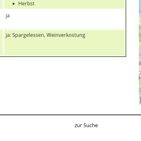
Herbst
ja
ja: Spargelessen, Weinverkostung
zur Suche