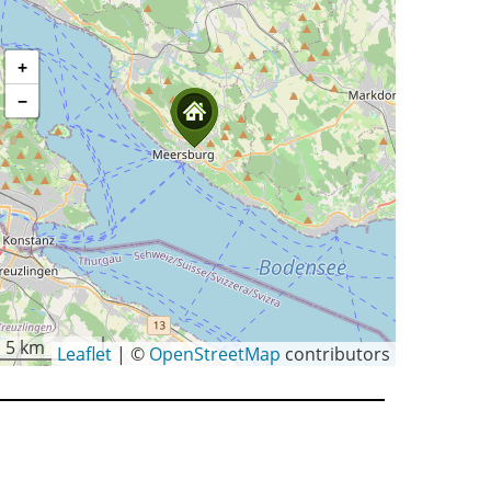
+
−
5 km
Leaflet
|
©
OpenStreetMap
contributors