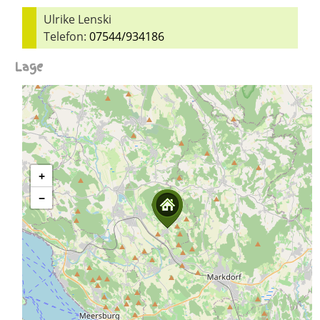
Ulrike Lenski
Telefon:
07544/934186
Lage
+
−