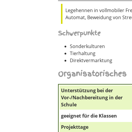
Legehennen in vollmobiler Fr
Automat, Beweidung von Stre
Schwerpunkte
Sonderkulturen
Tierhaltung
Direktvermarktung
Organisatorisches
Unterstützung bei der
Vor-/Nachbereitung in der
Schule
geeignet für die Klassen
Projekttage