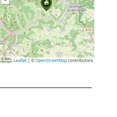
−
5 km
Leaflet
|
©
OpenStreetMap
contributors