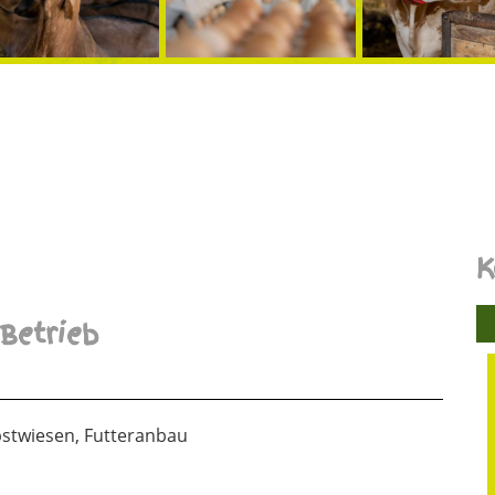
K
Betrieb
bstwiesen, Futteranbau