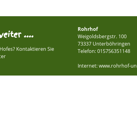
Rohrhof
eiter ....
Weigoldsbergstr. 100
73337 Unterböhringen
Hofes? Kontaktieren Sie
Telefon:
015756351148
ter
Internet: www.rohrhof-u