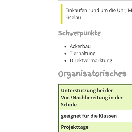
Einkaufen rund um die Uhr, Mi
Eiselau
Schwerpunkte
Ackerbau
Tierhaltung
Direktvermarktung
Organisatorisches
Unterstützung bei der
Vor-/Nachbereitung in der
Schule
geeignet für die Klassen
Projekttage