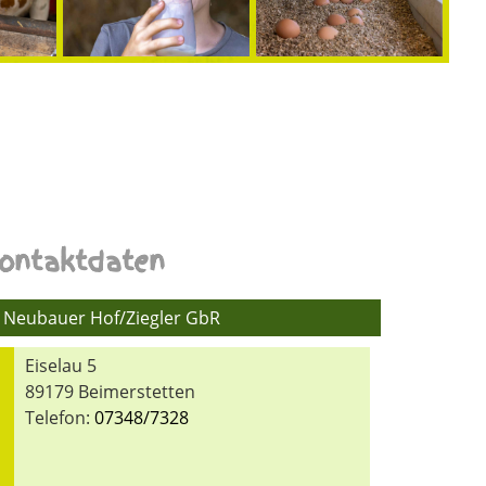
ontaktdaten
Neubauer Hof/Ziegler GbR
Eiselau 5
89179 Beimerstetten
Telefon:
07348/7328