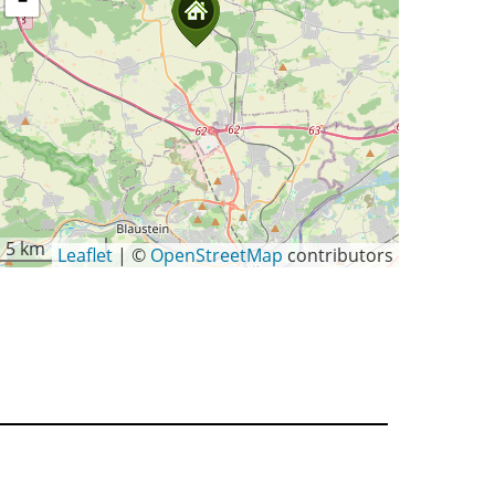
−
5 km
Leaflet
|
©
OpenStreetMap
contributors