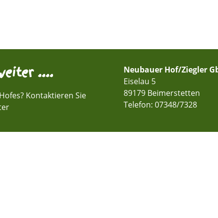
eiter ....
Neubauer Hof/Ziegler G
Eiselau 5
89179 Beimerstetten
Hofes? Kontaktieren Sie
Telefon:
07348/7328
ter