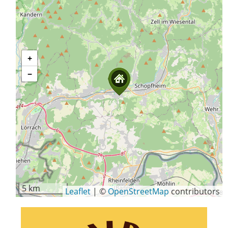
+
−
5 km
Leaflet
|
©
OpenStreetMap
contributors