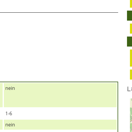
L
nein
1-6
nein