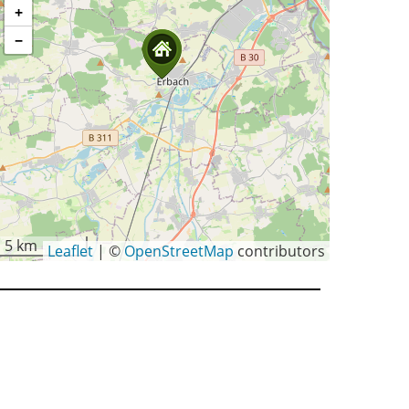
+
−
5 km
Leaflet
|
©
OpenStreetMap
contributors