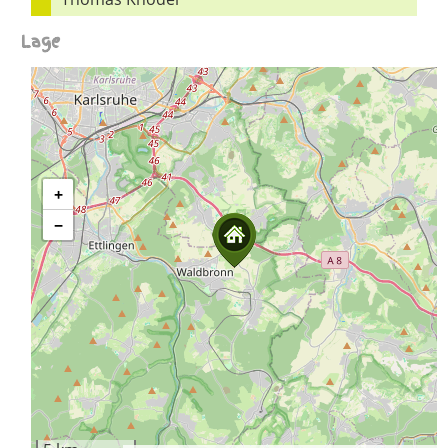
Lage
+
−