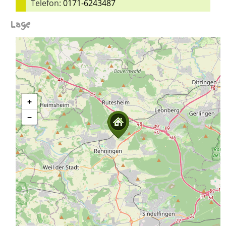
Telefon:
0171-6243487
Lage
+
−