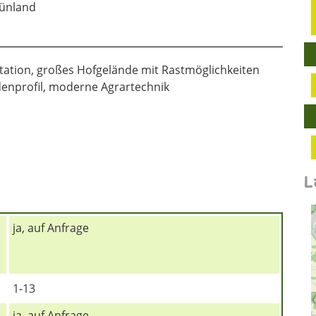
rünland
station, großes Hofgelände mit Rastmöglichkeiten
odenprofil, moderne Agrartechnik
L
ja, auf Anfrage
1-13
ja, auf Anfrage