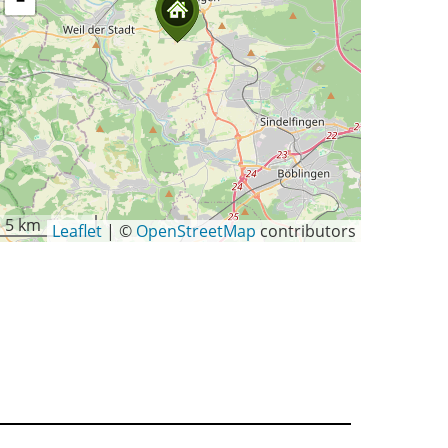
−
5 km
Leaflet
|
©
OpenStreetMap
contributors