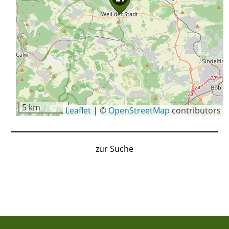
5 km
Leaflet
|
©
OpenStreetMap
contributors
zur Suche