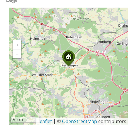
+
−
5 km
Leaflet
|
©
OpenStreetMap
contributors