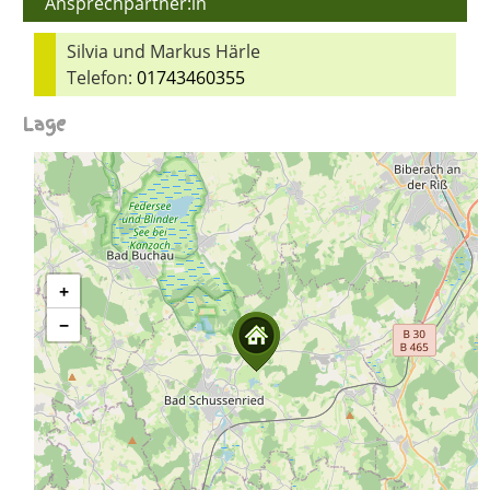
Ansprechpartner:in
Silvia und Markus Härle
Telefon:
01743460355
Lage
+
−